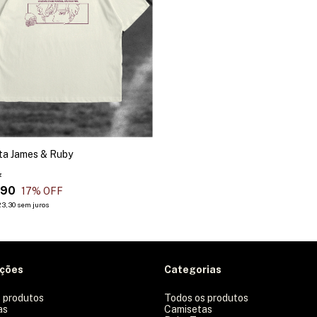
ta James & Ruby
7
,90
17
% OFF
3,30
sem juros
ações
Categorias
 produtos
Todos os produtos
as
Camisetas