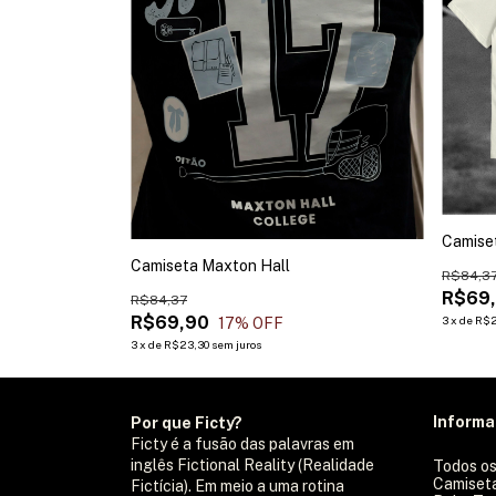
Camise
Camiseta Maxton Hall
R$84,3
R$69
R$84,37
R$69,90
3
x
de
R$2
17
% OFF
3
x
de
R$23,30
sem juros
Inform
Por que Ficty?
Ficty é a fusão das palavras em
inglês Fictional Reality (Realidade
Todos os
Camiset
Fictícia). Em meio a uma rotina